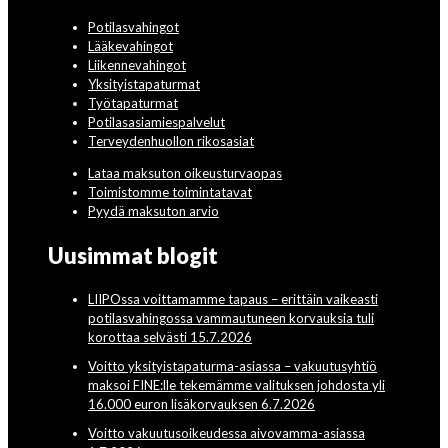
Potilasvahingot
Lääkevahingot
Liikennevahingot
Yksityistapaturmat
Työtapaturmat
Potilasasiamiespalvelut
Terveydenhuollon rikosasiat
Lataa maksuton oikeusturvaopas
Toimistomme toimintatavat
Pyydä maksuton arvio
Uusimmat blogit
LIIPOssa voittamamme tapaus – erittäin vaikeasti
potilasvahingossa vammautuneen korvauksia tuli
korottaa selvästi 15.7.2026
Voitto yksityistapaturma-asiassa – vakuutusyhtiö
maksoi FINE:lle tekemämme valituksen johdosta yli
16.000 euron lisäkorvauksen 6.7.2026
Voitto vakuutusoikeudessa aivovamma-asiassa