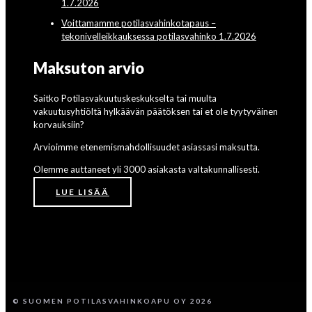
1.7.2026
Voittamamme potilasvahinkotapaus –
tekonivelleikkauksessa potilasvahinko 1.7.2026
Maksuton arvio
Saitko Potilasvakuutuskeskukselta tai muulta
vakuutusyhtiöltä hylkäävän päätöksen tai et ole tyytyväinen
korvauksiin?
Arvioimme etenemismahdollisuudet asiassasi maksutta.
Olemme auttaneet yli 3000 asiakasta valtakunnallisesti.
LUE LISÄÄ
© SUOMEN POTILASVAHINKOAPU OY 2026