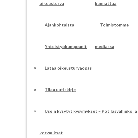
oikeusturva
kannattaa
Ajankohtaista
Toimistomme
Yhteistyökumppanit
mediassa
Lataa oikeusturvaopas
Tilaa uutiskirje
Usein kysytyt kysymykset – Potilasvahinko ja
korvaukset