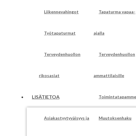
Liikennevahingot
Tapaturma vapaa-
Työtapaturmat
ajalla
Terveydenhuollon
Terveydenhuollon
rikosasiat
ammattilaisille
LISÄTIETOA
Toimintatapamm
Asiakastyytyväisyys ja
Muutoksenhaku