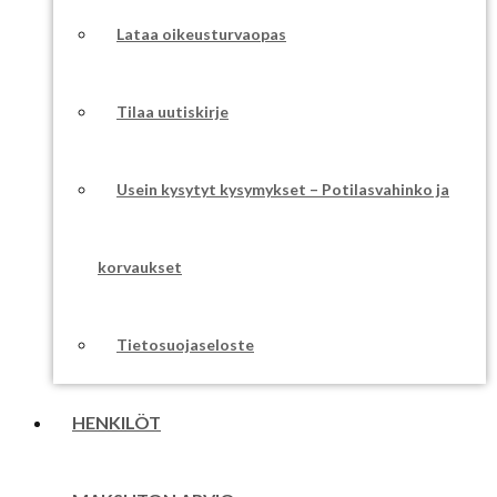
Lataa oikeusturvaopas
Tilaa uutiskirje
Usein kysytyt kysymykset – Potilasvahinko ja
korvaukset
Tietosuojaseloste
HENKILÖT