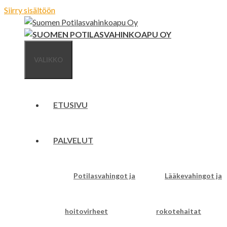
Siirry sisältöön
VALIKKO
ETUSIVU
PALVELUT
Potilasvahingot ja
Lääkevahingot ja
hoitovirheet
rokotehaitat