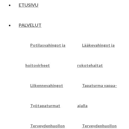
ETUSIVU
PALVELUT
Potilasvahingot ja
Lääkevahingot ja
hoitovirheet
rokotehaitat
Liikennevahingot
Tapaturma vapaa-
Työtapaturmat
ajalla
Terveydenhuollon
Terveydenhuollon