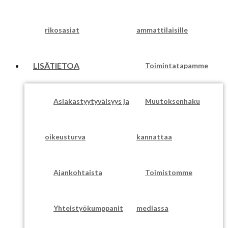
rikosasiat
ammattilaisille
LISÄTIETOA
Toimintatapamme
Asiakastyytyväisyys ja
Muutoksenhaku
oikeusturva
kannattaa
Ajankohtaista
Toimistomme
Yhteistyökumppanit
mediassa