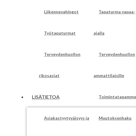
Liikennevahingot
Tapaturma vapaa-
Työtapaturmat
ajalla
Terveydenhuollon
Terveydenhuollon
rikosasiat
ammattilaisille
LISÄTIETOA
Toimintatapamm
Asiakastyytyväisyys ja
Muutoksenhaku