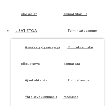
rikosasiat
ammattilaisille
LISÄTIETOA
Toimintatapamme
Asiakastyytyväisyys ja
Muutoksenhaku
oikeusturva
kannattaa
Ajankohtaista
Toimistomme
Yhteistyökumppanit
mediassa