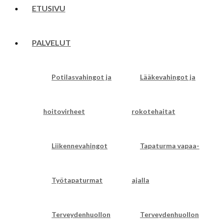
ETUSIVU
PALVELUT
Potilasvahingot ja
Lääkevahingot ja
hoitovirheet
rokotehaitat
Liikennevahingot
Tapaturma vapaa-
Työtapaturmat
ajalla
Terveydenhuollon
Terveydenhuollon