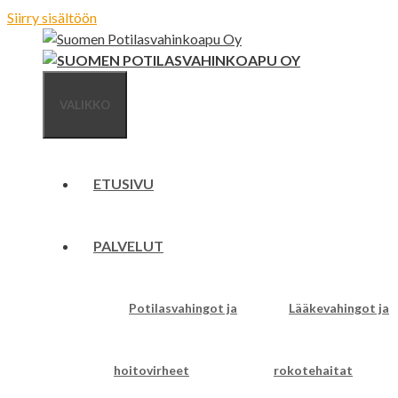
Siirry sisältöön
VALIKKO
ETUSIVU
PALVELUT
Potilasvahingot ja
Lääkevahingot ja
hoitovirheet
rokotehaitat