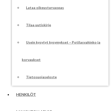
Lataa oikeusturvaopas
Tilaa uutiskirje
Usein kysytyt kysymykset – Potilasvahinko ja
korvaukset
Tietosuojaseloste
HENKILÖT