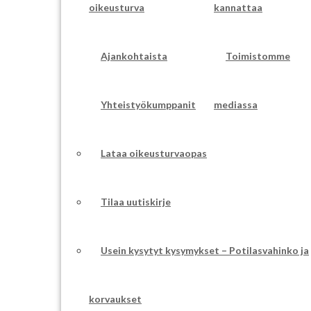
oikeusturva
kannattaa
Ajankohtaista
Toimistomme
Yhteistyökumppanit
mediassa
Lataa oikeusturvaopas
Tilaa uutiskirje
Usein kysytyt kysymykset – Potilasvahinko ja
korvaukset