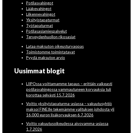
Potilasvahingot
Lääkevahingot
Liikennevahingot
Yksityistapaturmat
Työtapaturmat
Potilasasiamiespalvelut
Terveydenhuollon rikosasiat
Lataa maksuton oikeusturvaopas
Toimistomme toimintatavat
Pyydä maksuton arvio
Uusimmat blogit
LIIPOssa voittamamme tapaus – erittäin vaikeasti
potilasvahingossa vammautuneen korvauksia tuli
korottaa selvästi 15.7.2026
Voitto yksityistapaturma-asiassa – vakuutusyhtiö
maksoi FINE:lle tekemämme valituksen johdosta yli
16.000 euron lisäkorvauksen 6.7.2026
Voitto vakuutusoikeudessa aivovamma-asiassa
1.7.2026