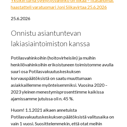
Yksikin turha synnytysvahinko on liikaa – Iltasanomat
haastatteli varatuomari Joni Siikavirtaa 25.6.2026
25.6.2026
Onnistu asiantuntevan
lakiasiaintoimiston kanssa
Potilasvahinkoihin (hoitovirheisiin) ja muihin
henkilövahinkoihin erikoistuneen toimistomme avulla
suuri osa Potilasvakuutuskeskuksen
korvauspäätöksistä on saatu muuttumaan
asiakkaillemme myönteisemmiksi. Vuosina 2020 –
2023 yleinen menestymisprosenttimme kaikissa
ajamissamme jutuissa oli n. 45 %.
Huom! 1.1.2021 alkaen annetuista
Potilasvakuutuskeskuksen päätöksistä valitusaika on
vain 1 vuosi. Suosittelemmekin, että otat meihin