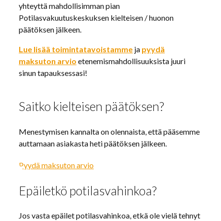
yhteyttä mahdollisimman pian
Potilasvakuutuskeskuksen kielteisen / huonon
päätöksen jälkeen.
Lue lisää toimintatavoistamme
ja
pyydä
maksuton arvio
etenemismahdollisuuksista juuri
sinun tapauksessasi!
Saitko kielteisen päätöksen?
Menestymisen kannalta on olennaista, että pääsemme
auttamaan asiakasta heti päätöksen jälkeen.
Pyydä maksuton arvio
Epäiletkö potilasvahinkoa?
Jos vasta epäilet potilasvahinkoa, etkä ole vielä tehnyt