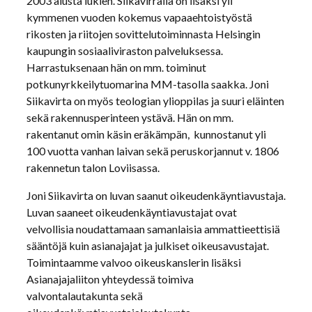
2003 alusta lukien. Siikavirralla on lisäksi yli
kymmenen vuoden kokemus vapaaehtoistyöstä
rikosten ja riitojen sovittelutoiminnasta Helsingin
kaupungin sosiaaliviraston palveluksessa.
Harrastuksenaan hän on mm. toiminut
potkunyrkkeilytuomarina MM-tasolla saakka. Joni
Siikavirta on myös teologian ylioppilas ja suuri eläinten
sekä rakennusperinteen ystävä. Hän on mm.
rakentanut omin käsin eräkämpän, kunnostanut yli
100 vuotta vanhan laivan sekä peruskorjannut v. 1806
rakennetun talon Loviisassa.
Joni Siikavirta on luvan saanut oikeudenkäyntiavustaja.
Luvan saaneet oikeudenkäyntiavustajat ovat
velvollisia noudattamaan samanlaisia ammattieettisiä
sääntöjä kuin asianajajat ja julkiset oikeusavustajat.
Toimintaamme valvoo oikeuskanslerin lisäksi
Asianajajaliiton yhteydessä toimiva
valvontalautakunta sekä