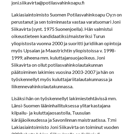
joni.siikavirta@potilasvahinkoapu.fi
Lakiasiaintoimisto Suomen Potilasvahinkoapu Oy:n on
perustanut ja sen toiminnasta vastaa varatuomari Joni
Siikavirta (synt. 1975 Suonenjoella). Hän valmistui
oikeustieteen kandidaatiksi/maisteriksi Turun
yliopistosta vuonna 2000 ja suoritti juridiikan opintoja
myös Upsalan ja Maastrichtin yliopistoissa v. 1998-
1999, aiheena mm. kuluttajansuojaoikeus. Joni
Siikavirta on ollut potilasvahinkolautakunnan
päätoiminen lakimies vuosina 2003-2007 ja hän on
työskennellyt myös kuluttajariitalautakunnassa ja
liikennevahinkolautakunnassa.
Lisäksi hän on työskennellyt lakimiestehtävissä mm.
Länsi-Suomen lääninhallituksessa ylitarkastajana
kilpailu- ja kuluttajaosastolla, Tuusulan
käräjäoikeudessa ja Savonlinnan maistraatissa. T:mi
Lakiasiaintoimisto Joni Siikavirta on toiminut vuoden