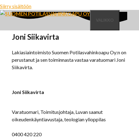
Siirry sisältöön
VALIKKO
Joni Siikavirta
Lakiasiaintoimisto Suomen Potilasvahinkoapu Oy:n on
perustanut ja sen toiminnasta vastaa varatuomari Joni
Siikavirta.
Joni Siikavirta
Varatuomari, Toimitusjohtaja, Luvan saanut
oikeudenkäyntiavustaja, teologian ylioppilas
0400 420 220