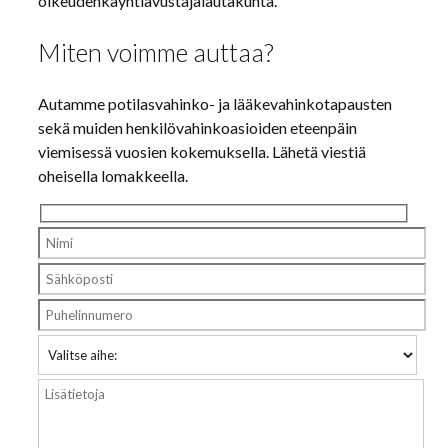
oikeudenkäyntiavustajalautakunta.
Miten voimme auttaa?
Autamme potilasvahinko- ja lääkevahinkotapausten
sekä muiden henkilövahinkoasioiden eteenpäin
viemisessä vuosien kokemuksella. Lähetä viestiä
oheisella lomakkeella.