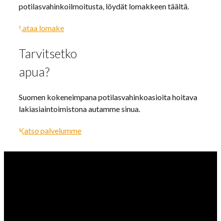
potilasvahinkoilmoitusta, löydät lomakkeen täältä.
Lataa lomake
Tarvitsetko
apua?
Suomen kokeneimpana potilasvahinkoasioita hoitava
lakiasiaintoimistona autamme sinua.
Katso palvelumme