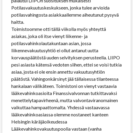
palautui LIIPOn suosituksen mukaisesti
Potilasvakuutuskeskukseen, jonka tulee arvioida
potilasvahingosta asiakkaallemme aiheutunut pysyvä
haitta.
Toimistoomme otti tällä viikolla myös yhteyttä
asiakas, joka oli itse vienyt liikenne- ja
potilasvahinkolautakuntaan asian, jossa
liikennevakuutusyhtiö ei ollut antanut uutta
korvauspäätöstä uuden selvityksen perusteella. LIIPO
pesi asiasta kätensä vedoten siihen, ettei se voisi tutkia
asiaa, josta ei ole ensin annettu vakuutusyhtiön
päätöstä. Vahingonkärsinyt jää tällaisessa tilanteessa
hankalaan välikäteen. Toimistoni on vienyt vastaavia
lääkevahinkoasioita Finanssivalvonnan tutkittavaksi
menettelytapavirheenä, mutta valvontaviranomainen
vaikuttaa hampaattomalta. Yhdessä vastaavassa
lääkevahinkoasiassa olemme nostaneet kanteen
Helsingin käräjäoikeudessa
Lääkevahinkovakuutuspoolia vastaan (vanha