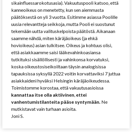
sikainfluessarokotusasia). Vakuutuspooli katsoo, että
kanneoikeus on menetetty, kun sen aiemmasta
päätöksestä on yli 3 vuotta. Esitimme asiassa Poolille
uusia relevantteja seikkoja, mutta Pooli ei suostunut
tekemään uutta valituskelpoista päätöstä. Aikanaan
saamme nähdä, miten käräjäoikeus (ja ehkä
hovioikeus) asian tulkitsee. Oikeus ja kohtuus olisi,
että asiakkaamme saisi lääkevahinkoasiansa
tutkituksi sisällöllisesti ja vahinkonsa korvatuksi,
koska oikeustosiseikoiltaan täysin analogisissa
tapauksissa syksyllä 2022 voitin korvattaviksi 7 juttua
asiakkaideni hyväksi Helsingin käräjäoikeudessa.
Toimistomme korostaa, että vakuutusasioissa
kannattaa itse olla aktiivinen
,
ettei
vanhentumistilanteita pääse syntymään.
Ne
mutkistavat vain turhaan asioita.
Joni S.