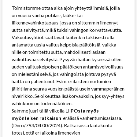
Toimistomme ottaa aika ajoin yhteyttä ihmisiä, joilla
on vuosia vanha potilas-, lääke- tai
liikennevahinkotapaus, jossa on sittemmin ilmennyt
uutta selvitystä, mikä tukisi vahingon korvattavuutta.
Vakuutusyhtiöt saattavat kuitenkin taktisesti olla
antamatta uusia valituskelpoisia päätöksiä, vaikka
niille on toimitettu uutta, mahdollisesti asiaan
vaikuttavaa selvitystä. Pysyvän haitan kyseessä ollen,
uuden valituskelpoisen päätöksen antamisvelvollisuus
on mielestäni selvä, jos vahingoista johtuva pysyvä
haitta on pahentunut. Esim. erilaisten murtumien
jälkitilana seuraa vuosien päästä usein vammaperäinen
nivelrikko. Se oikeuttaa lisäkorvauksiin, jos syy-yhteys
vahinkoon on todennäköinen.
Saimme juuri tällä viikolla
LIIPOsta myös
myönteisen ratkaisun
eräässä vanhentumisasiassa.
(Dnro/793/04.00/2024). Ratkaisussa lautakunta
totesi, että eri aikoina ilmenevien