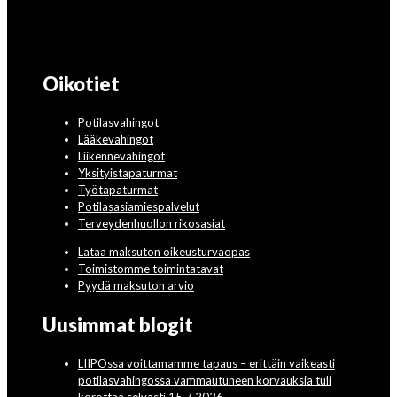
Oikotiet
Potilasvahingot
Lääkevahingot
Liikennevahingot
Yksityistapaturmat
Työtapaturmat
Potilasasiamiespalvelut
Terveydenhuollon rikosasiat
Lataa maksuton oikeusturvaopas
Toimistomme toimintatavat
Pyydä maksuton arvio
Uusimmat blogit
LIIPOssa voittamamme tapaus – erittäin vaikeasti
potilasvahingossa vammautuneen korvauksia tuli