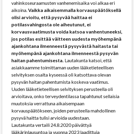
vahinkoseuraamusten vanhenemisaika voi alkaa eri
aikoina.
Vaikka aikaisemmalla korvauspäätöksellä
olisi arvioitu, että pysyvää haittaa ei
potilasvahingosta ole aiheutunut, ei
korvausvaatimusta voida katsoa vanhentuneeksi,
jos potilas esittää väitteen uudesta myöhempänä
ajankohtana ilmenneestä pysyvästä haitasta tai
myöhempänä ajankohtana ilmenneestä pysyvän
haitan pahentumisesta.
Lautakunta katsoi, että
asiakkaamme toimittaman uuden lääketieteellisen
selvityksen osalta kyseessä oli katsottava olevan
pysyvän haitan pahentumista koskeva vaatimus.
Uuden lääketieteellisen selvityksen perusteella oli
arvioitava, onko terveydentilassa tapahtunut sellaisia
muutoksia verrattuna aikaisempaan
korvauspäätökseen, joiden perusteella mahdollinen
pysyvä haitta tulisi arvioida uudestaan.
Lautakunta vertaili 24.8.2020 päivättyä
lääkärinlausuntoa ja vuonna 2023 laadittuja