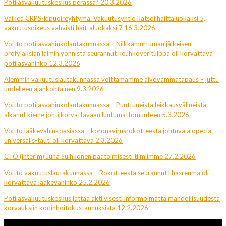
Potilasvakuutuskeskus perässä? 20.3.2026
Vaikea CRPS-kipuoireyhtymä. Vakuutusyhtiö katsoi haittaluokaksi 5,
vakuutusoikeus vahvisti haittaluokaksi 7 16.3.2026
Voitto potilasvahinkolautakunnassa – Nilkkamurtuman jälkeisen
profylaksian laiminlyönnistä seurannut keuhkoveritulppa oli korvattava
potilasvahinko 12.3.2026
Aiemmin vakuutuslautakunnassa voittamamme aivovammatapaus – juttu
uudelleen ajankohtainen 9.3.2026
Voitto potilasvahinkolautakunnassa – Puuttuneista leikkausvälineistä
alkanut kierre johti korvattavaan luutumattomuuteen 5.3.2026
Voitto lääkevahinkoasiassa – koronavirusrokotteesta johtuva alopecia
universalis-tauti oli korvattava 2.3.2026
CTO (interim) Juha Suihkonen päätoimisesti tiimiimme 27.2.2026
Voitto vakuutuslautakunnassa – Rokotteesta seurannut lihasreuma oli
korvattava lääkevahinko 25.2.2026
Potilasvakuutuskeskus jättää aktiivisesti informoimatta mahdollisuudesta
korvauksiin kodinhoitokustannuksista 12.2.2026