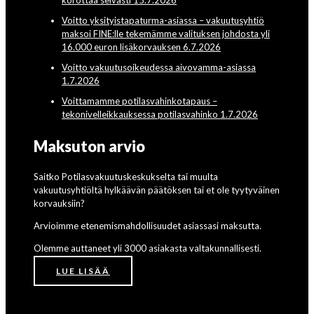
korottaa selvästi 15.7.2026
Voitto yksityistapaturma-asiassa – vakuutusyhtiö
maksoi FINE:lle tekemämme valituksen johdosta yli
16.000 euron lisäkorvauksen 6.7.2026
Voitto vakuutusoikeudessa aivovamma-asiassa
1.7.2026
Voittamamme potilasvahinkotapaus –
tekonivelleikkauksessa potilasvahinko 1.7.2026
Maksuton arvio
Saitko Potilasvakuutuskeskukselta tai muulta
vakuutusyhtiöltä hylkäävän päätöksen tai et ole tyytyväinen
korvauksiin?
Arvioimme etenemismahdollisuudet asiassasi maksutta.
Olemme auttaneet yli 3000 asiakasta valtakunnallisesti.
LUE LISÄÄ