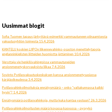
Uusimmat blogit
Sofia Tuomen tapaus järkyttävä esimerkki vammautuneen piinaamisesta
vakuutusyhtiön toimesta 15.4.2026
KANTELU koskien LIIPOn liikennevahinko-osaston menettelytapoja,
englanninkielisten liitteiden huomiotta jättäminen 10.4.2026
Verottaja vie henkilövahingoissa vammautuneiden
ansionmenetyskorvauksista liikaa 7.4.2026
Sovinto Potilasvakuutuskeskuksen kanssa ansionmenetysasiassa
käräjäoikeudessa 3.4.2026
Potilasvahinkoilmoituksia ennätysmäärä – onko ”valtakunnassa kaikki
hyvin”? 1.4.2026
Ennätysmäärä potilasvahinkoja, mutta kuka kantaa vastuun? 26.3.2026
Potilasvahinkoilmoitusten määrä kovassa kasvussa – pysyykö