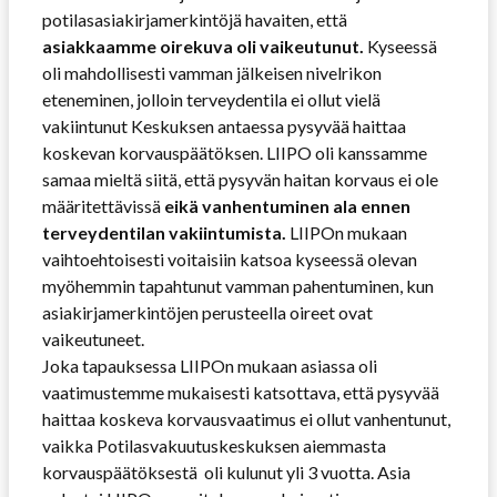
potilasasiakirjamerkintöjä havaiten, että
asiakkaamme oirekuva oli vaikeutunut.
Kyseessä
oli mahdollisesti vamman jälkeisen nivelrikon
eteneminen, jolloin terveydentila ei ollut vielä
vakiintunut Keskuksen antaessa pysyvää haittaa
koskevan korvauspäätöksen. LIIPO oli kanssamme
samaa mieltä siitä, että pysyvän haitan korvaus ei ole
määritettävissä
eikä vanhentuminen ala ennen
terveydentilan vakiintumista.
LIIPOn mukaan
vaihtoehtoisesti voitaisiin katsoa kyseessä olevan
myöhemmin tapahtunut vamman pahentuminen, kun
asiakirjamerkintöjen perusteella oireet ovat
vaikeutuneet.
Joka tapauksessa LIIPOn mukaan asiassa oli
vaatimustemme mukaisesti katsottava, että pysyvää
haittaa koskeva korvausvaatimus ei ollut vanhentunut,
vaikka Potilasvakuutuskeskuksen aiemmasta
korvauspäätöksestä oli kulunut yli 3 vuotta. Asia