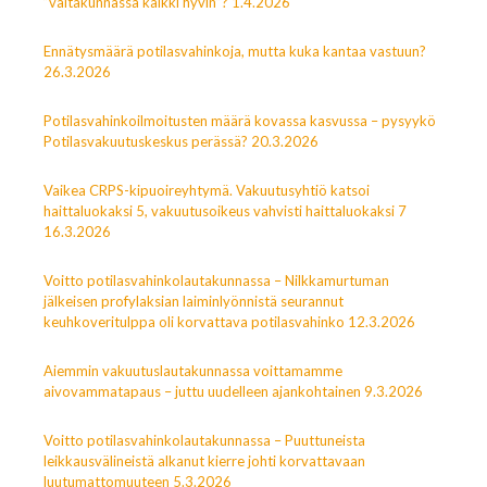
”valtakunnassa kaikki hyvin”? 1.4.2026
Ennätysmäärä potilasvahinkoja, mutta kuka kantaa vastuun?
26.3.2026
Potilasvahinkoilmoitusten määrä kovassa kasvussa – pysyykö
Potilasvakuutuskeskus perässä? 20.3.2026
Vaikea CRPS-kipuoireyhtymä. Vakuutusyhtiö katsoi
haittaluokaksi 5, vakuutusoikeus vahvisti haittaluokaksi 7
16.3.2026
Voitto potilasvahinkolautakunnassa – Nilkkamurtuman
jälkeisen profylaksian laiminlyönnistä seurannut
keuhkoveritulppa oli korvattava potilasvahinko 12.3.2026
Aiemmin vakuutuslautakunnassa voittamamme
aivovammatapaus – juttu uudelleen ajankohtainen 9.3.2026
Voitto potilasvahinkolautakunnassa – Puuttuneista
leikkausvälineistä alkanut kierre johti korvattavaan
luutumattomuuteen 5.3.2026