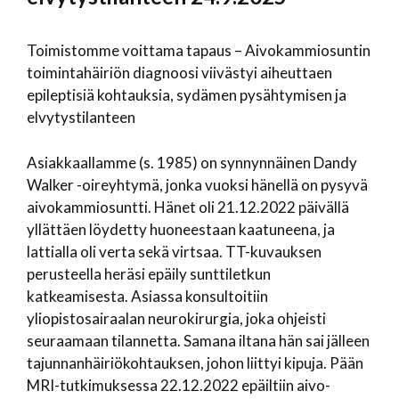
Toimistomme voittama tapaus – Aivokammiosuntin
toimintahäiriön diagnoosi viivästyi aiheuttaen
epileptisiä kohtauksia, sydämen pysähtymisen ja
elvytystilanteen
Asiakkaallamme (s. 1985) on synnynnäinen Dandy
Walker -oireyhtymä, jonka vuoksi hänellä on pysyvä
aivokammiosuntti. Hänet oli 21.12.2022 päivällä
yllättäen löydetty huoneestaan kaatuneena, ja
lattialla oli verta sekä virtsaa. TT-kuvauksen
perusteella heräsi epäily sunttiletkun
katkeamisesta. Asiassa konsultoitiin
yliopistosairaalan neurokirurgia, joka ohjeisti
seuraamaan tilannetta. Samana iltana hän sai jälleen
tajunnanhäiriökohtauksen, johon liittyi kipuja. Pään
MRI-tutkimuksessa 22.12.2022 epäiltiin aivo-