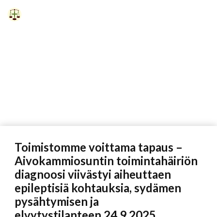
Siirry
sisältöön
Vali
Toimistomme voittama tapaus –
Aivokammiosuntin toimintahäiriön
diagnoosi viivästyi aiheuttaen
epileptisiä kohtauksia, sydämen
pysähtymisen ja
elvytystilanteen 24.9.2025