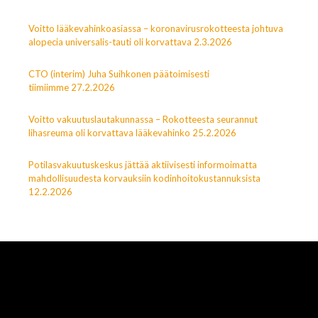
Voitto lääkevahinkoasiassa – koronavirusrokotteesta johtuva
alopecia universalis-tauti oli korvattava 2.3.2026
CTO (interim) Juha Suihkonen päätoimisesti
tiimiimme 27.2.2026
Voitto vakuutuslautakunnassa – Rokotteesta seurannut
lihasreuma oli korvattava lääkevahinko 25.2.2026
Potilasvakuutuskeskus jättää aktiivisesti informoimatta
mahdollisuudesta korvauksiin kodinhoitokustannuksista
12.2.2026