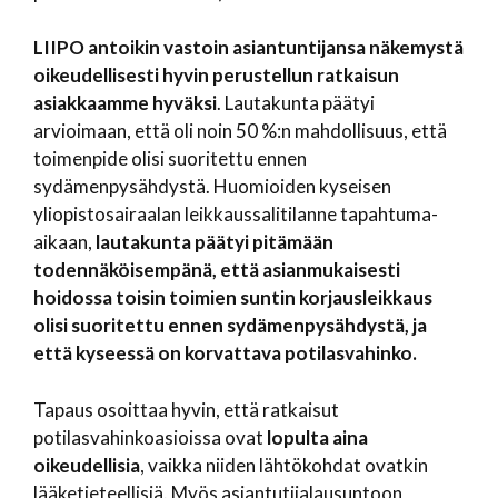
LIIPO antoikin vastoin asiantuntijansa näkemystä
oikeudellisesti hyvin perustellun ratkaisun
asiakkaamme hyväksi
. Lautakunta päätyi
arvioimaan, että oli noin 50 %:n mahdollisuus, että
toimenpide olisi suoritettu ennen
sydämenpysähdystä. Huomioiden kyseisen
yliopistosairaalan leikkaussalitilanne tapahtuma-
aikaan,
lautakunta päätyi pitämään
todennäköisempänä, että asianmukaisesti
hoidossa toisin toimien suntin korjausleikkaus
olisi suoritettu ennen sydämenpysähdystä, ja
että kyseessä on korvattava potilasvahinko.
Tapaus osoittaa hyvin, että ratkaisut
potilasvahinkoasioissa ovat
lopulta aina
oikeudellisia
, vaikka niiden lähtökohdat ovatkin
lääketieteellisiä. Myös asiantutijalausuntoon