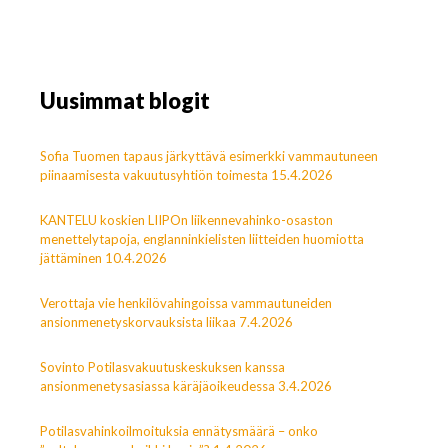
Uusimmat blogit
Sofia Tuomen tapaus järkyttävä esimerkki vammautuneen
piinaamisesta vakuutusyhtiön toimesta 15.4.2026
KANTELU koskien LIIPOn liikennevahinko-osaston
menettelytapoja, englanninkielisten liitteiden huomiotta
jättäminen 10.4.2026
Verottaja vie henkilövahingoissa vammautuneiden
ansionmenetyskorvauksista liikaa 7.4.2026
Sovinto Potilasvakuutuskeskuksen kanssa
ansionmenetysasiassa käräjäoikeudessa 3.4.2026
Potilasvahinkoilmoituksia ennätysmäärä – onko