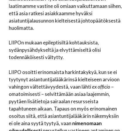
laatimamme vastine oli omiaan vaikuttamaan siihen,
että asia ratkesi asiakkaamme hyväksi
asiatuntijalausunnon kielteisestä johtopäätöksestä
huolimatta.
LIIPOn mukaan epileptisiltä kohtauksista,
sydänpysähdykseltä ja elvyttämiseltä olisi
todennäköisesti vältytty.
LIIPO osoitti erinomaista harkintakykyä, kun se ei
tyytynyt asiantuntijalääkärinsä kielteiseen arvioon
vahingon vältettävyydestä, vaan lähti
ex officio
–
omatoimisesti – selvittämään asiaa laajemmin,
pyytäen lisätietoja sairaalan resursseista
tapahtuneen aikaan. Tapaus on myös erinomainen
osoitus siitä, että asiantuntijalääkärin näkemyksiin
ei ole aina syytä tyytyä, vaan
nimenomaan
oikeudellisesti
perustellun vastineen antaminen on