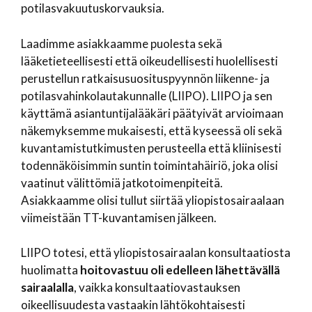
potilasvakuutuskorvauksia.
Laadimme asiakkaamme puolesta sekä
lääketieteellisesti että oikeudellisesti huolellisesti
perustellun ratkaisusuosituspyynnön liikenne- ja
potilasvahinkolautakunnalle (LIIPO). LIIPO ja sen
käyttämä asiantuntijalääkäri päätyivät arvioimaan
näkemyksemme mukaisesti, että kyseessä oli sekä
kuvantamistutkimusten perusteella että kliinisesti
todennäköisimmin suntin toimintahäiriö, joka olisi
vaatinut välittömiä jatkotoimenpiteitä.
Asiakkaamme olisi tullut siirtää yliopistosairaalaan
viimeistään TT-kuvantamisen jälkeen.
LIIPO totesi, että yliopistosairaalan konsultaatiosta
huolimatta
hoitovastuu oli edelleen lähettävällä
sairaalalla
, vaikka konsultaatiovastauksen
oikeellisuudesta vastaakin lähtökohtaisesti