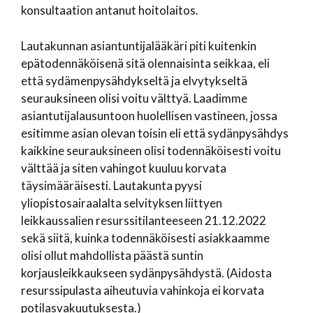
konsultaation antanut hoitolaitos.
Lautakunnan asiantuntijalääkäri piti kuitenkin
epätodennäköisenä sitä olennaisinta seikkaa, eli
että sydämenpysähdykseltä ja elvytykseltä
seurauksineen olisi voitu välttyä. Laadimme
asiantutijalausuntoon huolellisen vastineen, jossa
esitimme asian olevan toisin eli että sydänpysähdys
kaikkine seurauksineen olisi todennäköisesti voitu
välttää ja siten vahingot kuuluu korvata
täysimääräisesti. Lautakunta pyysi
yliopistosairaalalta selvityksen liittyen
leikkaussalien resurssitilanteeseen 21.12.2022
sekä siitä, kuinka todennäköisesti asiakkaamme
olisi ollut mahdollista päästä suntin
korjausleikkaukseen sydänpysähdystä. (Aidosta
resurssipulasta aiheutuvia vahinkoja ei korvata
potilasvakuutuksesta.)