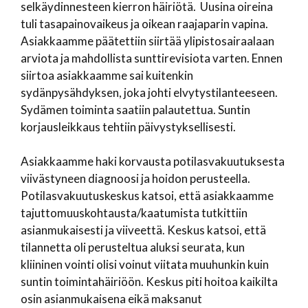
selkäydinnesteen kierron häiriötä. Uusina oireina
tuli tasapainovaikeus ja oikean raajaparin vapina.
Asiakkaamme päätettiin siirtää ylipistosairaalaan
arviota ja mahdollista sunttirevisiota varten. Ennen
siirtoa asiakkaamme sai kuitenkin
sydänpysähdyksen, joka johti elvytystilanteeseen.
Sydämen toiminta saatiin palautettua. Suntin
korjausleikkaus tehtiin päivystyksellisesti.
Asiakkaamme haki korvausta potilasvakuutuksesta
viivästyneen diagnoosi ja hoidon perusteella.
Potilasvakuutuskeskus katsoi, että asiakkaamme
tajuttomuuskohtausta/
kaatumista tutkittiin
asianmukaisesti ja viiveettä. Keskus katsoi, että
tilannetta oli perusteltua aluksi seurata, kun
kliininen vointi olisi voinut viitata muuhunkin kuin
suntin toimintahäiriöön. Keskus piti hoitoa kaikilta
osin asianmukaisena eikä maksanut