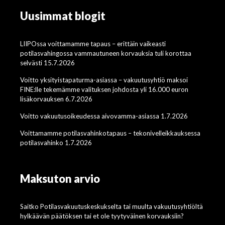
Uusimmat blogit
LIIPOssa voittamamme tapaus – erittäin vaikeasti
potilasvahingossa vammautuneen korvauksia tuli korottaa
selvästi 15.7.2026
Voitto yksityistapaturma-asiassa – vakuutusyhtiö maksoi
FINE:lle tekemämme valituksen johdosta yli 16.000 euron
lisäkorvauksen 6.7.2026
Voitto vakuutusoikeudessa aivovamma-asiassa 1.7.2026
Voittamamme potilasvahinkotapaus – tekonivelleikkauksessa
potilasvahinko 1.7.2026
Maksuton arvio
Saitko Potilasvakuutuskeskukselta tai muulta vakuutusyhtiöltä
hylkäävän päätöksen tai et ole tyytyväinen korvauksiin?