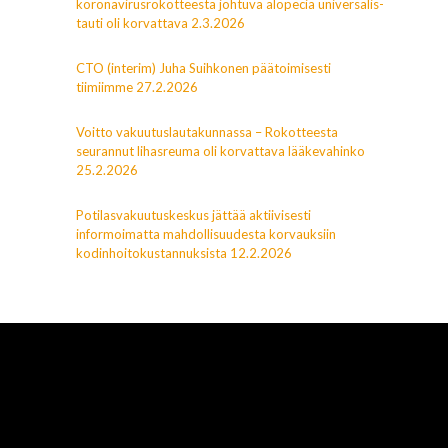
koronavirusrokotteesta johtuva alopecia universalis-
tauti oli korvattava 2.3.2026
CTO (interim) Juha Suihkonen päätoimisesti
tiimiimme 27.2.2026
Voitto vakuutuslautakunnassa – Rokotteesta
seurannut lihasreuma oli korvattava lääkevahinko
25.2.2026
Potilasvakuutuskeskus jättää aktiivisesti
informoimatta mahdollisuudesta korvauksiin
kodinhoitokustannuksista 12.2.2026