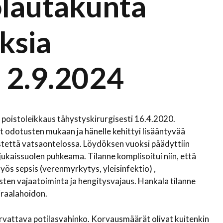
olautakunta
ksia
 2.9.2024
 poistoleikkaus tähystyskirurgisesti 16.4.2020.
t odotusten mukaan ja hänelle kehittyi lisääntyvää
tettä vatsaontelossa. Löydöksen vuoksi päädyttiin
jukaissuolen puhkeama. Tilanne komplisoitui niin, että
ös sepsis (verenmyrkytys, yleisinfektio) ,
sten vajaatoiminta ja hengitysvajaus. Hankala tilanne
airaalahoidon.
rvattava potilasvahinko. Korvausmäärät olivat kuitenkin