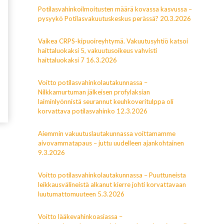
Potilasvahinkoilmoitusten määrä kovassa kasvussa –
pysyykö Potilasvakuutuskeskus perässä? 20.3.2026
Vaikea CRPS-kipuoireyhtymä. Vakuutusyhtiö katsoi
haittaluokaksi 5, vakuutusoikeus vahvisti
haittaluokaksi 7 16.3.2026
Voitto potilasvahinkolautakunnassa –
Nilkkamurtuman jälkeisen profylaksian
laiminlyönnistä seurannut keuhkoveritulppa oli
korvattava potilasvahinko 12.3.2026
Aiemmin vakuutuslautakunnassa voittamamme
aivovammatapaus – juttu uudelleen ajankohtainen
9.3.2026
Voitto potilasvahinkolautakunnassa – Puuttuneista
leikkausvälineistä alkanut kierre johti korvattavaan
luutumattomuuteen 5.3.2026
Voitto lääkevahinkoasiassa –