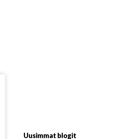
HENKILÖT
MAKSUTON ARVIO
YHTEYSTIEDOT
Uusimmat blogit