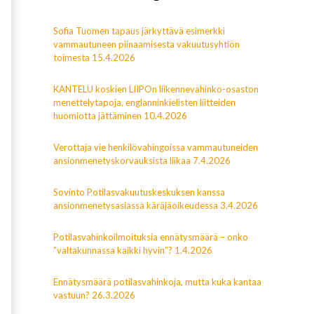
Sofia Tuomen tapaus järkyttävä esimerkki
vammautuneen piinaamisesta vakuutusyhtiön
toimesta 15.4.2026
KANTELU koskien LIIPOn liikennevahinko-osaston
menettelytapoja, englanninkielisten liitteiden
huomiotta jättäminen 10.4.2026
Verottaja vie henkilövahingoissa vammautuneiden
ansionmenetyskorvauksista liikaa 7.4.2026
Sovinto Potilasvakuutuskeskuksen kanssa
ansionmenetysasiassa käräjäoikeudessa 3.4.2026
Potilasvahinkoilmoituksia ennätysmäärä – onko
”valtakunnassa kaikki hyvin”? 1.4.2026
Ennätysmäärä potilasvahinkoja, mutta kuka kantaa
vastuun? 26.3.2026