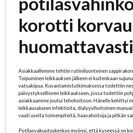
potilasvahink
korotti korvau
huomattavasti
Asiakkaallemme tehtiin rutiiniluonteinen sappirakon
Toipuminen leikkauksen jälkeen ei kuitenkaan sujunu
vatsakipua. Kuvantamistutkimuksessa todettiin nes
päivystykselliseen leikkaukseen, jossa todettiin poh
asiakkaamme joutui tehohoitoon. Hänelle kehittyi my
leikkausalueen infektioita, dialyysihoitoinen munuai
vaati useita toimenpiteitä, haavahoitoja ja pitkän s
Potilasvakuutuskeskus myönsi, että kyseessä on ko