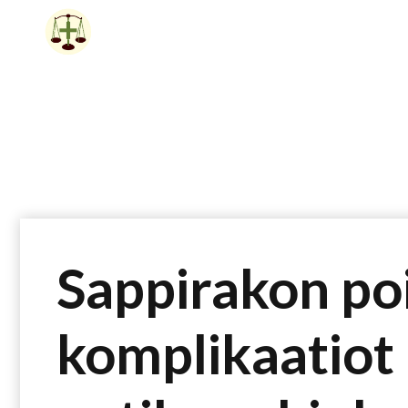
Siirry
sisältöön
Sappirakon po
komplikaatiot –