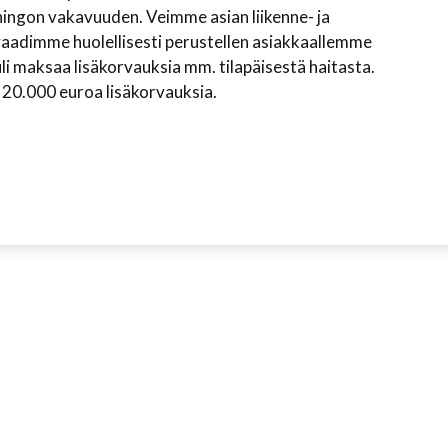
ingon vakavuuden. Veimme asian liikenne- ja
 vaadimme huolellisesti perustellen asiakkaallemme
li maksaa lisäkorvauksia mm. tilapäisestä haitasta.
20.000 euroa lisäkorvauksia.