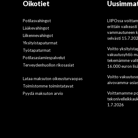
Oikotiet
Uusimmat
Potilasvahingot
LIIPOssa voitta
erittäin vaikeast
Lääkevahingot
vammautuneen ko
Liikennevahingot
selvästi 15.7.20
Yksityistapaturmat
Voitto yksityist
Työtapaturmat
vakuutusyhtiö ma
Potilasasiamiespalvelut
tekemämme valit
Terveydenhuollon rikosasiat
16.000 euron li
Voitto vakuutus
Lataa maksuton oikeusturvaopas
aivovamma-asias
Toimistomme toimintatavat
Voittamamme pot
Pyydä maksuton arvio
tekonivelleikkau
1.7.2026