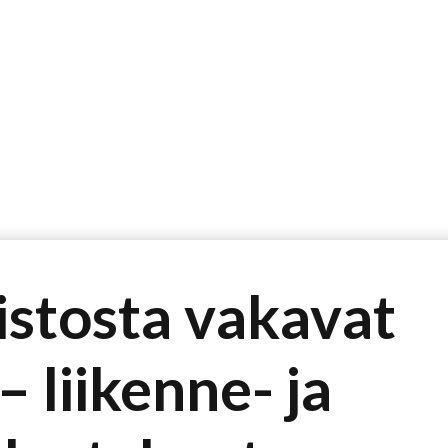
ETUSIVU
PALVELUT
LISÄTIETOA
istosta vakavat
 liikenne- ja