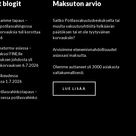
 blogit
Maksuton arvio
mamme tapaus –
Saitko Potilasvakuutuskeskukselta tai
i potilasvahingossa
muulta vakuutusyhtiöltä hylkäävän
rvauksia tuli korottaa
päätöksen tai et ole tyytyväinen
26
korvauksiin?
apaturma-asiassa –
Arvioimme etenemismahdollisuudet
ksoi FINE:lle
asiassasi maksutta.
uksen johdosta yli
säkorvauksen 6.7.2026
Olemme auttaneet yli 3000 asiakasta
valtakunnallisesti.
oikeudessa
sa 1.7.2026
LUE LISÄÄ
ilasvahinkotapaus –
ksessa potilasvahinko