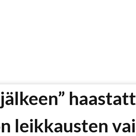
älkeen” haastatte
n leikkausten va