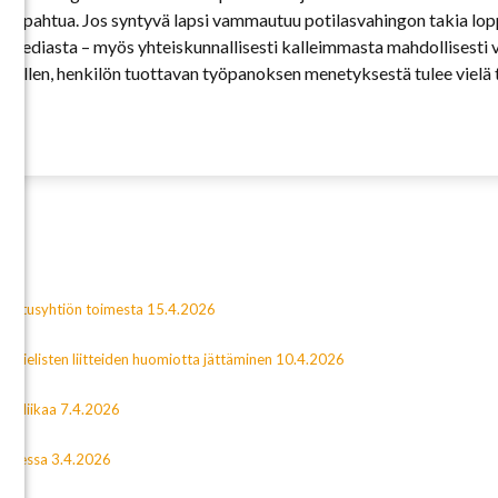
 tapahtua. Jos syntyvä lapsi vammautuu potilasvahingon takia lop
 tragediasta – myös yhteiskunnallisesti kalleimmasta mahdollisesti
ajatellen, henkilön tuottavan työpanoksen menetyksestä tulee vielä 
kuutusyhtiön toimesta 15.4.2026
nkielisten liitteiden huomiotta jättäminen 10.4.2026
ta liikaa 7.4.2026
eudessa 3.4.2026