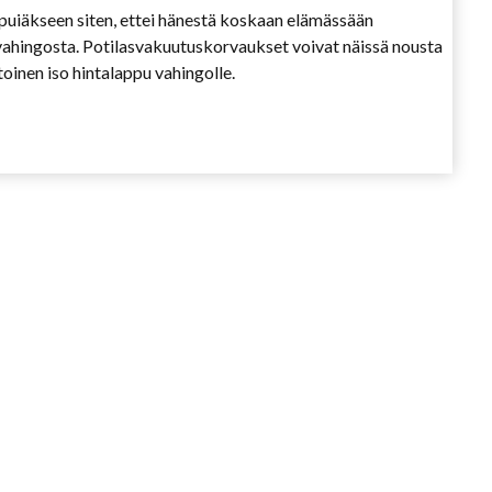
puiäkseen siten, ettei hänestä koskaan elämässään
 vahingosta. Potilasvakuutuskorvaukset voivat näissä nousta
toinen iso hintalappu vahingolle.