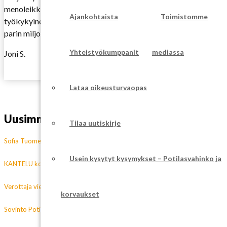
menoleikkauksista johtuvaa ylimääräistä synnytysvahinkoa ei saa
Ajankohtaista
Toimistomme
työkykyinen, kyse on usein – paitsi äärimmäisestä inhimillisestä
parin miljoonan euron luokkaan, ja lisäksi kansantaloudellisesti 
Yhteistyökumppanit
mediassa
Joni S.
Lataa oikeusturvaopas
Uusimmat blogit
Tilaa uutiskirje
Sofia Tuomen tapaus järkyttävä esimerkki vammautuneen piinaamisesta va
Usein kysytyt kysymykset – Potilasvahinko ja
KANTELU koskien LIIPOn liikennevahinko-osaston menettelytapoja, englanni
Verottaja vie henkilövahingoissa vammautuneiden ansionmenetyskorvauksis
korvaukset
Sovinto Potilasvakuutuskeskuksen kanssa ansionmenetysasiassa käräjäoik