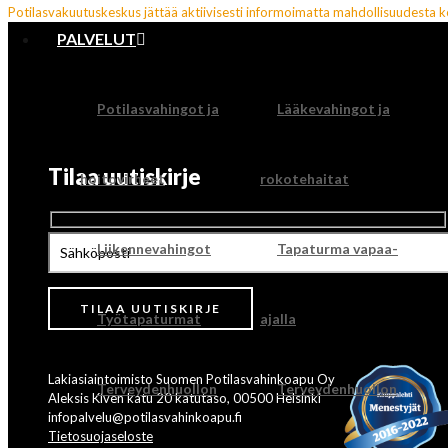
Potilasvakuutuskeskus jättää aktiivisesti informoimatta mahdollisuudesta 
PALVELUT
Potilasvahingot ja
Lääkevahingot ja
Tilaa uutiskirje
hoitovirheet
rokotehaitat
Liikennevahingot
Tapaturma vapaa-
Työtapaturmat
ajalla
Lakiasiaintoimisto Suomen Potilasvahinkoapu Oy
Terveydenhuollon
Terveydenhuollon
Aleksis Kiven katu 20 katutaso, 00500 Helsinki
infopalvelu@potilasvahinkoapu.fi
Tietosuojaseloste