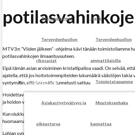
potilasvahinkoj
Työtapaturmat
ajalla
Terveydenhuollon
Terveydenhuollon
MTV3:n ”Viiden jälkeen” -ohjelma kävi tänään toimistollamme haa
potilasvahinkojen ilmaantuvuuteen.
rikosasiat
ammattilaisille
Eipä tämän asian arvioiminen kristallipalloa vaadi. On selvää, et
ajatella, että jos hoitotoimenpiteiden lukumäärä säästöjen takia 
LISÄTIETOA
Toimintatapamme
syntymään, sillä tekevälle tunnetusti sattuu.
Hoidettavien sairauksien diagnoosien viivästymistapaukset saatt
ja hoidon viivästymisestä johtuvat vahingot, joita nykyiselläänki
Asiakastyytyväisyys ja
Muutoksenhaku
Kun niukkuutta joudutaan jakamaan, potilaiden asianmukaisen priori
huomaamatta.
oikeusturva
kannattaa
Lohjan synnytyssairaala suljettiin juuri. Synnytysvahingot ovat p