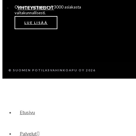
Olemme auttaneet yli 3000 asiakasta
YHTEYSTIEDOT
valtakunnallisesti.
LUE LISÄÄ
© SUOMEN POTILASVAHINKOAPU OY 2026
Etusivu
Palvelut