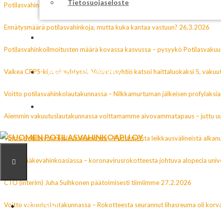
Tietosuojaseloste
Potilasvahinkoilmoituksia ennätysmäärä – onko ”valtakunnassa kaikki hyvi
Ennätysmäärä potilasvahinkoja, mutta kuka kantaa vastuun? 26.3.2026
HENKILÖT
Potilasvahinkoilmoitusten määrä kovassa kasvussa – pysyykö Potilasvaku
MAKSUTON ARVIO
Vaikea CRPS-kipuoireyhtymä. Vakuutusyhtiö katsoi haittaluokaksi 5, vakuut
Voitto potilasvahinkolautakunnassa – Nilkkamurtuman jälkeisen profylaksia
YHTEYSTIEDOT
Aiemmin vakuutuslautakunnassa voittamamme aivovammatapaus – juttu uu
Voitto potilasvahinkolautakunnassa – Puuttuneista leikkausvälineistä alka
Voitto lääkevahinkoasiassa – koronavirusrokotteesta johtuva alopecia unive
CTO (interim) Juha Suihkonen päätoimisesti tiimiimme 27.2.2026
VALIKKO
Voitto vakuutuslautakunnassa – Rokotteesta seurannut lihasreuma oli kor
ETUSIVU