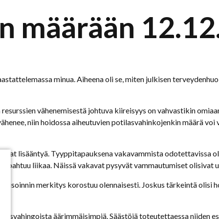
en määrään 12.1
stattelemassa minua. Aiheena oli se, miten julkisen terveydenhuo
tä resurssien vähenemisestä johtuva kiireisyys on vahvastikin omiaa
vähenee, niin hoidossa aiheutuvien potilasvahinkojenkin määrä voi v
avat lisääntyä. Tyyppitapauksena vakavammista odotettavissa olev
n tapahtuu liikaa. Näissä vakavat pysyvät vammautumiset olisivat us
soinnin merkitys korostuu olennaisesti. Joskus tärkeintä olisi hoit
otilasvahingoista äärimmäisimpiä. Säästöjä toteutettaessa niiden e