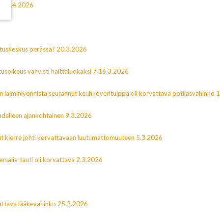
n”? 1.4.2026
utuskeskus perässä? 20.3.2026
usoikeus vahvisti haittaluokaksi 7 16.3.2026
n laiminlyönnistä seurannut keuhkoveritulppa oli korvattava potilasvahinko 
delleen ajankohtainen 9.3.2026
nut kierre johti korvattavaan luutumattomuuteen 5.3.2026
rsalis-tauti oli korvattava 2.3.2026
vattava lääkevahinko 25.2.2026