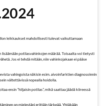
2.2024
llon leikkaukset mahdollisesti tulevat vaikuttamaan
n lisäämään potilasvahinkojen määrää. Toisaalta voi tietysti
ähetä. Jos ei tehdä mitään, niin vahinkojakaan ei pääse
ista vahingoista näkisin esim. aivoinfarktien diagnosoinnin
ein vältettävissä nopealla hoidolla.
aa ensin ”hiljaisin potilas”, mikä saattaa jäädä kiireessä
stäminen on mielestäni erittäin tärkeää. Yhtäkään