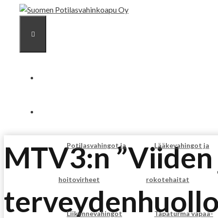
Siirry sisältöön
VALIKKO
ETUSIVU
PALVELUT
MTV3:n ”Viiden j
Potilasvahingot ja
Lääkevahingot ja
hoitovirheet
rokotehaitat
terveydenhuollo
Liikennevahingot
Tapaturma vapaa-