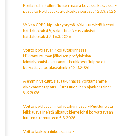
Potilasvahinkoilmoitusten määrä kovassa kasvussa –
pysyykö Potilasvakuutuskeskus perässä? 20.3.2026
Vaikea CRPS-kipuoireyhtymä. Vakuutusyhtiö katsoi
haittaluokaksi 5, vakuutusoikeus vahvisti
haittaluokaksi 7 16.3.2026
Voitto potilasvahinkolautakunnassa –
Nilkkamurtuman jälkeisen profylaksian
laiminlyönnistä seurannut keuhkoveritulppa oli
korvattava potilasvahinko 12.3.2026
Aiemmin vakuutuslautakunnassa voittamamme
aivovammatapaus – juttu uudelleen ajankohtainen
9.3.2026
Voitto potilasvahinkolautakunnassa – Puuttuneista
leikkausvälineistä alkanut kierre johti korvattavaan
luutumattomuuteen 5.3.2026
Voitto lääkevahinkoasiassa –