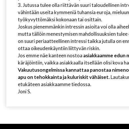
3. Jutussa tulee olla riittävän suuri taloudellinen i
vähintään useita kymmeniä tuhansia euroja, mieluum
työkyvyttömäksi kokonaan tai osittain.
Joskus pienemmänkin intressin asioita voi olla aiheel
mutta tällöin menestymisen mahdollisuuksien tulee e
on suuri periaatteellinen intressi taikka jutulla on
ottaa oikeudenkäyntiin liittyvän riskin.
Jos emme näe kanteen nostoa
asiakkaamme edun 
käräjöintiin, vaikka asiakkaalla itsellään olisi kova h
Vakuutusongelmissa kannattaa panostaa nimenom
apu on tehokkainta ja kuluriskit vähäiset.
Lautakun
etukäteen asiakkaamme tiedossa.
Joni S.