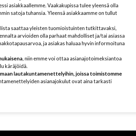
ntressi asiakkaallemme. Vaakakupissa tulee yleensä olla
min satoja tuhansia. Yleensä asiakkaamme on tullut
lista saattaa yleisten tuomioistuinten tutkittavaksi,
nnalta arvioiden olla parhaat mahdolliset ja/tai asiassa
 ennakkotapausarvoa, ja asiakas haluaa hyvin informoituna
mukaisena
, niin emme voi ottaa asianajotoimeksiantoa
alu käräjöidä.
aan lautakuntamenettelyihin, joissa toimistomme
tamenettelyiden asianajokulut ovat aina tarkasti