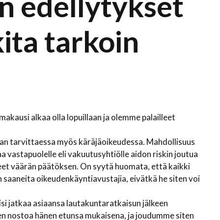
n edellytykset
ita tarkoin
kausi alkaa olla lopuillaan ja olemme palailleet
an tarvittaessa myös käräjäoikeudessa. Mahdollisuus
 vastapuolelle eli vakuutusyhtiölle aidon riskin joutua
eet väärän päätöksen. On syytä huomata, että kaikki
an saaneita oikeudenkäyntiavustajia, eivätkä he siten voi
isi jatkaa asiaansa lautakuntaratkaisun jälkeen
en nostoa hänen etunsa mukaisena, ja joudumme siten