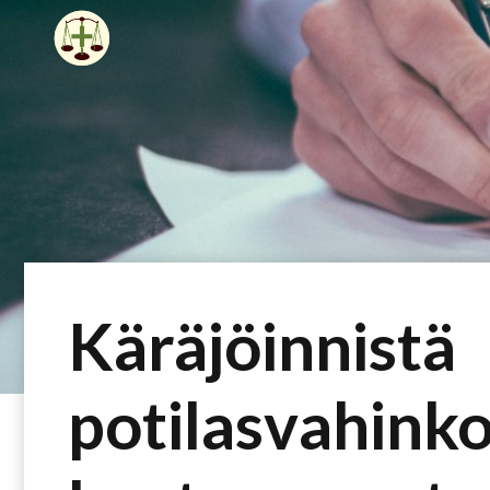
Siirry
sisältöön
Käräjöinnistä
potilasvahinko