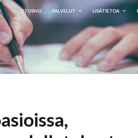
ETUSIVU
PALVELUT
LISÄTIETOA
asioissa,