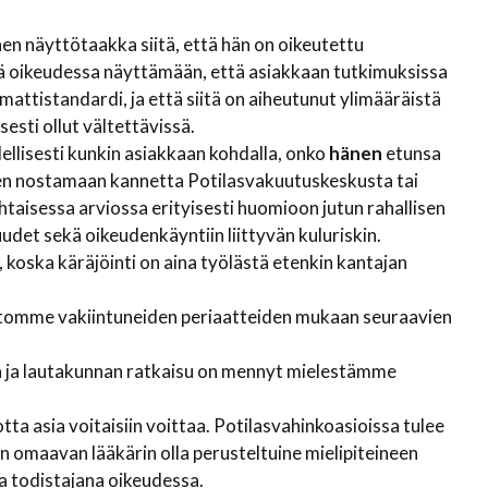
inen näyttötaakka siitä, että hän on oikeutettu
etä oikeudessa näyttämään, että asiakkaan tutkimuksissa
mattistandardi, ja että siitä on aiheutunut ylimääräistä
sesti ollut vältettävissä.
llisesti kunkin asiakkaan kohdalla, onko
hänen
etunsa
een nostamaan kannetta Potilasvakuutuskeskusta tai
isessa arviossa erityisesti huomioon jutun rahallisen
det sekä oikeudenkäyntiin liittyvän kuluriskin.
, koska käräjöinti on aina työlästä etenkin kantajan
istomme vakiintuneiden periaatteiden mukaan seuraavien
a ja lautakunnan ratkaisu on mennyt mielestämme
otta asia voitaisiin voittaa. Potilasvahinkoasioissa tulee
 omaavan lääkärin olla perusteltuine mielipiteineen
a todistajana oikeudessa.