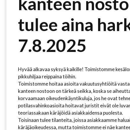
kanteen nosto
tulee aina hark
7.8.2025
Hyvää alkavaa syksyä kaikille! Toimistomme kesäloma
pikkuhiljaa reippaina töihin.
Toimistomme hoitaa asioita vakuutusyhtiöitä vasta
kanteen nostoon on tärkeä seikka, koska se aiheuttaa
korvaamaan oikeudenkäyntikuluja, jos he ovat tehn
potilasvahinkoasioita hoitavat juristit eivät ole luv
teoriassakaan käräjöidä asiakkaidensa puolesta.
Toisinaan tulee tilanteita, joissa asiakkaamme halua
käräjäoikeudessa, mutta toimistomme ei näe kante