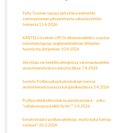
Sofia Tuomen tapaus järkyttävä esimerkki
vammautuneen piinaamisesta vakuutusyhtiön
toimesta 15.4.2026
KANTELU koskien LIIPOn liikennevahinko-osaston
menettelytapoja, englanninkielisten liitteiden
huomiotta jättäminen 10.4.2026
Verottaja vie henkilövahingoissa vammautuneiden
ansionmenetyskorvauksista liikaa 7.4.2026
Sovinto Potilasvakuutuskeskuksen kanssa
ansionmenetysasiassa käräjäoikeudessa 3.4.2026
Potilasvahinkoilmoituksia ennätysmäärä – onko
”valtakunnassa kaikki hyvin”? 1.4.2026
Ennätysmäärä potilasvahinkoja, mutta kuka kantaa
vastuun? 26.3.2026