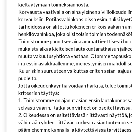
kieltäytymään toimeksiannosta.
Korvausta vaativalla on aina yleinen siviilioikeudell
korvauksiin. Potilasvahinkoasioissa esim. tulisi ky
tai hoidossa on alitettu kokeneen erikoislääkärin am
henkilövahinkoa, joka olisi toisin toimien todennäköi
Toimistomme punnitsee aina ammattieettisesti huole
mukaista alkaa kielteisen lautakuntaratkaisun jälk
muuta vakuutusyhtiötä vastaan. Otamme tapauskohta
intressin asiakkaallemme, menestymisen mahdollisuu
Kuluriskin suuruuteen vaikuttaa eniten asian laajuus
puolelta.
Jotta oikeudenkäyntiä voidaan harkita, tulee toim
kriteerien täyttyä:
1. Toimistomme on ajanut asian ensin lautakunnass
selvästi väärin. Ratkaisun virheet on osoitettavissa.
2. Oikeudessa on esitettävissä riittävästi näyttöä, j
vähintään yhden riittävän korkean asiantuntemuksen
päämiehemme kannalla ja käytettävissä tarvittaess