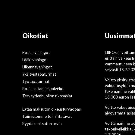
Oikotiet
Uusimmat
Potilasvahingot
LIIPOssa voitta
erittäin vaikeast
Lääkevahingot
vammautuneen ko
Liikennevahingot
selvästi 15.7.20
Yksityistapaturmat
Voitto yksityist
Työtapaturmat
vakuutusyhtiö ma
Potilasasiamiespalvelut
tekemämme valit
Terveydenhuollon rikosasiat
16.000 euron li
Voitto vakuutus
Lataa maksuton oikeusturvaopas
aivovamma-asias
Toimistomme toimintatavat
Voittamamme pot
Pyydä maksuton arvio
tekonivelleikkau
1.7.2026