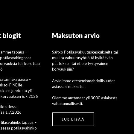
 blogit
Maksuton arvio
mamme tapaus –
Saitko Potilasvakuutuskeskukselta tai
i potilasvahingossa
muulta vakuutusyhtiöltä hylkäävän
rvauksia tuli korottaa
päätöksen tai et ole tyytyväinen
26
korvauksiin?
apaturma-asiassa –
Arvioimme etenemismahdollisuudet
ksoi FINE:lle
asiassasi maksutta.
uksen johdosta yli
säkorvauksen 6.7.2026
Olemme auttaneet yli 3000 asiakasta
valtakunnallisesti.
oikeudessa
sa 1.7.2026
LUE LISÄÄ
ilasvahinkotapaus –
ksessa potilasvahinko