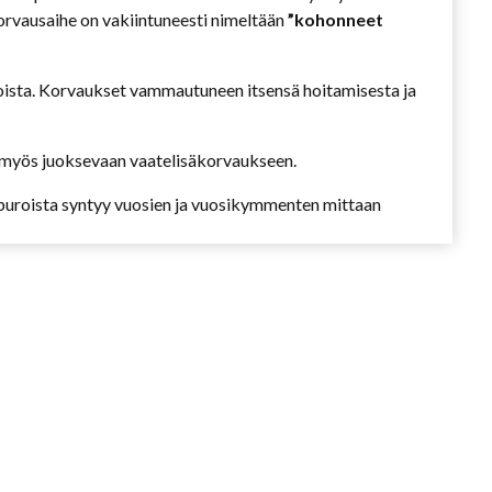
orvausaihe on vakiintuneesti nimeltään
”kohonneet
sioista. Korvaukset vammautuneen itsensä hoitamisesta ja
us myös juoksevaan vaatelisäkorvaukseen.
puroista syntyy vuosien ja vuosikymmenten mittaan