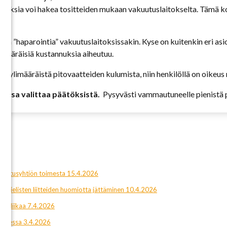
rvauksia voi hakea tositteiden mukaan vakuutuslaitokselta. Tämä k
ttyä ”haparointia” vakuutuslaitoksissakin. Kyse on kuitenkin eri a
imääräisiä kustannuksia aiheutuu.
uu ylimääräistä pitovaatteiden kulumista, niin henkilöllä on oike
taessa valittaa päätöksistä.
Pysyvästi vammautuneelle pienistä 
kuutusyhtiön toimesta 15.4.2026
nkielisten liitteiden huomiotta jättäminen 10.4.2026
ta liikaa 7.4.2026
eudessa 3.4.2026