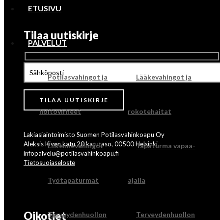
ETUSIVU
Tilaa uutiskirje
PALVELUT
Potilasvahingot ja
Lääkevahingot ja
hoitovirheet
rokotehaitat
Lakiasiaintoimisto Suomen Potilasvahinkoapu Oy
Aleksis Kiven katu 20 katutaso, 00500 Helsinki
Liikennevahingot
Tapaturma vapaa-
infopalvelu@potilasvahinkoapu.fi
Tietosuojaseloste
Työtapaturmat
ajalla
Oikotiet
Terveydenhuollon
Terveydenhuollon