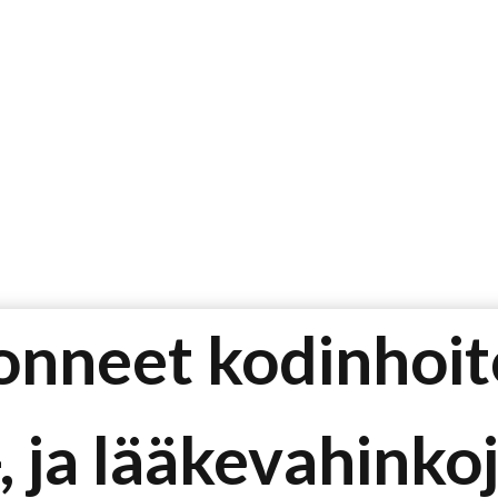
honneet kodinhoi
-, ja lääkevahink