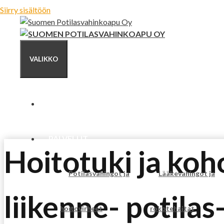
Siirry sisältöön
VALIKKO
ETUSIVU
PALVELUT
Hoitotuki ja ko
Potilasvahingot ja
Lääkevahingot ja
liikenne- potilas
hoitovirheet
rokotehaitat