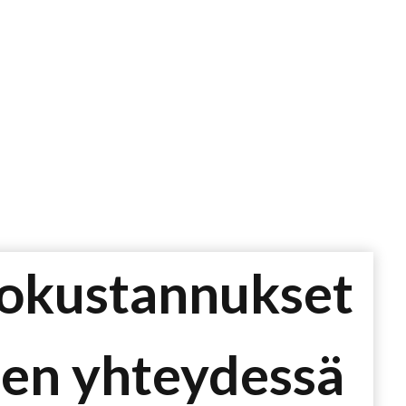
tokustannukset
ojen yhteydessä