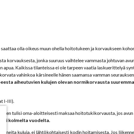
lä saattaa olla oikeus muun ohella hoitotukeen ja korvaukseen koh
sta korvauksesta, jonka suuruus vaihtelee vammasta johtuvan avu
n apua. Kaikissa tilanteissa ei ole tarpeen vaatia laskuerittelyä syn
ttu korvata vahinkoa kärsineelle hänen saamansa vamman seurauksen
peesta aiheutuvien kulujen olevan normikorvausta suuremmat
 I-III).
den tulisi oma-aloitteisesti maksaa hoitotukikorvausta, jos avun 
asti kolmelta vuodelta.
utuneita kuluja, ei lähtökohtaisesti kodin hoitamisesta. Jos liike