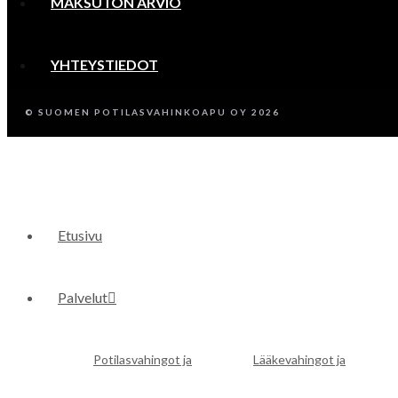
MAKSUTON ARVIO
YHTEYSTIEDOT
© SUOMEN POTILASVAHINKOAPU OY 2026
Etusivu
Palvelut
Potilasvahingot ja
Lääkevahingot ja