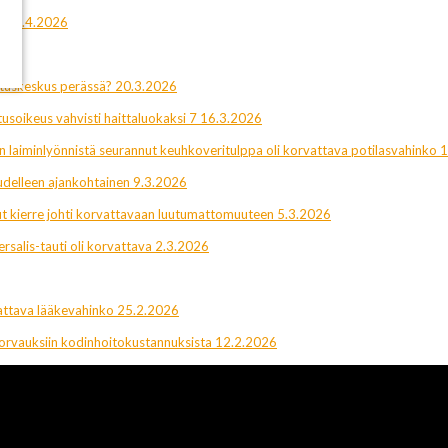
n”? 1.4.2026
utuskeskus perässä? 20.3.2026
usoikeus vahvisti haittaluokaksi 7 16.3.2026
n laiminlyönnistä seurannut keuhkoveritulppa oli korvattava potilasvahinko 
delleen ajankohtainen 9.3.2026
nut kierre johti korvattavaan luutumattomuuteen 5.3.2026
rsalis-tauti oli korvattava 2.3.2026
vattava lääkevahinko 25.2.2026
korvauksiin kodinhoitokustannuksista 12.2.2026