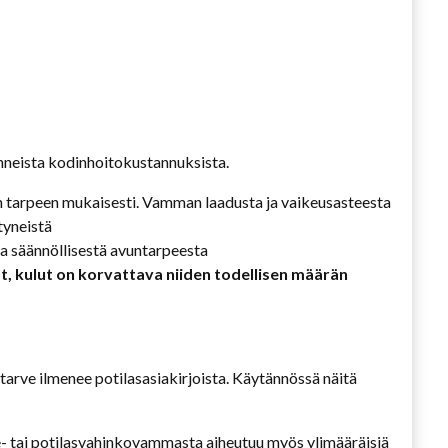
onneista kodinhoitokustannuksista.
n tarpeen mukaisesti. Vamman laadusta ja vaikeusasteesta
tyneistä
a säännöllisestä avuntarpeesta
, kulut on korvattava niiden todellisen määrän
tarve ilmenee potilasasiakirjoista. Käytännössä näitä
nne- tai potilasvahinkovammasta aiheutuu myös ylimääräisiä