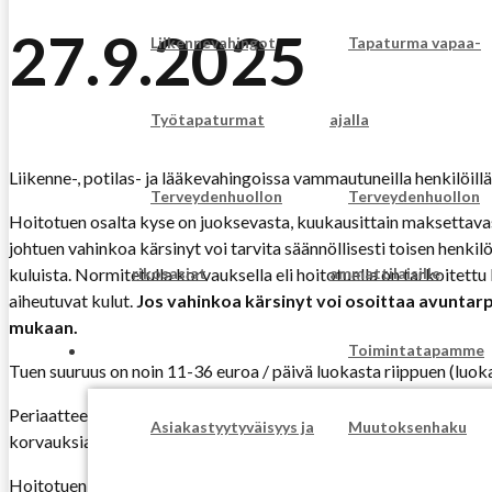
27.9.2025
Liikennevahingot
Tapaturma vapaa-
Työtapaturmat
ajalla
Liikenne-, potilas- ja lääkevahingoissa vammautuneilla henkilöil
Terveydenhuollon
Terveydenhuollon
Hoitotuen osalta kyse on juoksevasta, kuukausittain maksettava
johtuen vahinkoa kärsinyt voi tarvita säännöllisesti toisen henkilö
kuluista. Normitetulla korvauksella eli hoitotuella on tarkoite
rikosasiat
ammattilaisille
aiheutuvat kulut.
Jos vahinkoa kärsinyt voi osoittaa avuntar
mukaan.
LISÄTIETOA
Toimintatapamme
Tuen suuruus on noin 11-36 euroa / päivä luokasta riippuen (luokat
Periaatteessa Potilasvakuutuskeskuksen ja liikennevakuutusyhtiöi
Asiakastyytyväisyys ja
Muutoksenhaku
korvauksia tulee vaatia itse.
Korvauksia voi vaatia taannehtiv
Hoitotuen tarkoitus on kattaa henkilön itsensä hoitamisesta aihe