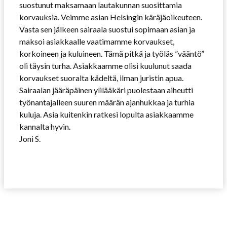
suostunut maksamaan lautakunnan suosittamia
korvauksia. Veimme asian Helsingin käräjäoikeuteen.
Vasta sen jälkeen sairaala suostui sopimaan asian ja
maksoi asiakkaalle vaatimamme korvaukset,
korkoineen ja kuluineen. Tämä pitkä ja työläs ”vääntö”
oli täysin turha. Asiakkaamme olisi kuulunut saada
korvaukset suoralta kädeltä, ilman juristin apua.
Sairaalan jääräpäinen ylilääkäri puolestaan aiheutti
työnantajalleen suuren määrän ajanhukkaa ja turhia
kuluja. Asia kuitenkin ratkesi lopulta asiakkaamme
kannalta hyvin.
Joni S.