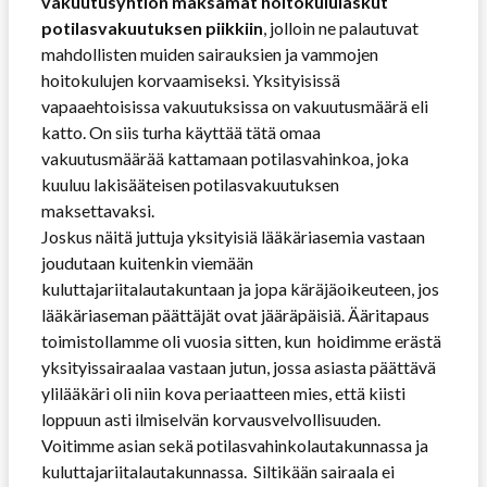
vakuutusyhtiön maksamat hoitokululaskut
potilasvakuutuksen piikkiin
, jolloin ne palautuvat
mahdollisten muiden sairauksien ja vammojen
hoitokulujen korvaamiseksi. Yksityisissä
vapaaehtoisissa vakuutuksissa on vakuutusmäärä eli
katto. On siis turha käyttää tätä omaa
vakuutusmäärää kattamaan potilasvahinkoa, joka
kuuluu lakisääteisen potilasvakuutuksen
maksettavaksi.
Joskus näitä juttuja yksityisiä lääkäriasemia vastaan
joudutaan kuitenkin viemään
kuluttajariitalautakuntaan ja jopa käräjäoikeuteen, jos
lääkäriaseman päättäjät ovat jääräpäisiä. Ääritapaus
toimistollamme oli vuosia sitten, kun hoidimme erästä
yksityissairaalaa vastaan jutun, jossa asiasta päättävä
ylilääkäri oli niin kova periaatteen mies, että kiisti
loppuun asti ilmiselvän korvausvelvollisuuden.
Voitimme asian sekä potilasvahinkolautakunnassa ja
kuluttajariitalautakunnassa. Siltikään sairaala ei