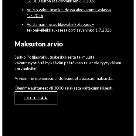
16.000 euron lisäkorvauksen 6.7.2026
Voitto vakuutusoikeudessa aivovamma-asiassa
1.7.2026
Voittamamme potilasvahinkotapaus –
tekonivelleikkauksessa potilasvahinko 1.7.2026
Maksuton arvio
Saitko Potilasvakuutuskeskukselta tai muulta
vakuutusyhtiöltä hylkäävän päätöksen tai et ole tyytyväinen
korvauksiin?
Arvioimme etenemismahdollisuudet asiassasi maksutta.
Olemme auttaneet yli 3000 asiakasta valtakunnallisesti.
LUE LISÄÄ