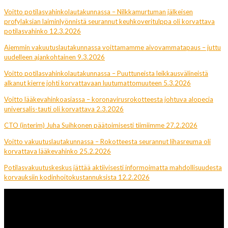
Voitto potilasvahinkolautakunnassa – Nilkkamurtuman jälkeisen
profylaksian laiminlyönnistä seurannut keuhkoveritulppa oli korvattava
potilasvahinko 12.3.2026
Aiemmin vakuutuslautakunnassa voittamamme aivovammatapaus – juttu
uudelleen ajankohtainen 9.3.2026
Voitto potilasvahinkolautakunnassa – Puuttuneista leikkausvälineistä
alkanut kierre johti korvattavaan luutumattomuuteen 5.3.2026
Voitto lääkevahinkoasiassa – koronavirusrokotteesta johtuva alopecia
universalis-tauti oli korvattava 2.3.2026
CTO (interim) Juha Suihkonen päätoimisesti tiimiimme 27.2.2026
Voitto vakuutuslautakunnassa – Rokotteesta seurannut lihasreuma oli
korvattava lääkevahinko 25.2.2026
Potilasvakuutuskeskus jättää aktiivisesti informoimatta mahdollisuudesta
korvauksiin kodinhoitokustannuksista 12.2.2026