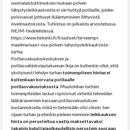
suomalaistutkimuksen mukaan polven
tähystysleikkauksesta ei ole hyötyä potilaille, joiden
polvivaivat johtuvat ikääntymiseen liittyvistä
nivelmuutoksista. Tutkimus on julkaistu arvostetussa
NEJM-tiedelehdessä.
https://www.helsinki.fi/fi/uutiset/terveempi-
maailma/suuri-osa-polven-tahystysleikkauksista-
turhia
Potilasvakuutuskeskuksen ja
potilasvahinkolautakunnan linja on kuitenkin ollut, että
yksityisesti tehdyn turhan
toimenpiteen
hintaa
ei
kuitenkaan korvata potilaalle
potilasvakuutuksesta
. Muutoinhan turhien
toimenpiteiden laskut ropisisivat virheitä tehneiden
lääkäriasemien kassaan potilasvakuutuksen
kustannuksella, mikä ei tietenkään olisi oikein. Sen
sijaan turhan ja etenkin pieleen menneen
leikkauksen
hinta on perusteltua
vaatia maksettavaksi
takaisin kuluttajaoikeudellisin perustein suoraan