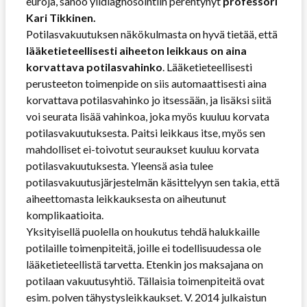
euroja, sanoo ylidiagnosointiin perehtynyt
professori
Kari Tikkinen.
Potilasvakuutuksen näkökulmasta on hyvä tietää, että
lääketieteellisesti aiheeton leikkaus on aina
korvattava potilasvahinko
. Lääketieteellisesti
perusteeton toimenpide on siis automaattisesti aina
korvattava potilasvahinko jo itsessään, ja lisäksi siitä
voi seurata lisää vahinkoa, joka myös kuuluu korvata
potilasvakuutuksesta. Paitsi leikkaus itse, myös sen
mahdolliset ei-toivotut seuraukset kuuluu korvata
potilasvakuutuksesta. Yleensä asia tulee
potilasvakuutusjärjestelmän käsittelyyn sen takia, että
aiheettomasta leikkauksesta on aiheutunut
komplikaatioita.
Yksityisellä puolella on houkutus tehdä halukkaille
potilaille toimenpiteitä, joille ei todellisuudessa ole
lääketieteellistä tarvetta. Etenkin jos maksajana on
potilaan vakuutusyhtiö. Tällaisia toimenpiteitä ovat
esim. polven tähystysleikkaukset. V. 2014 julkaistun