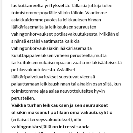
laskuttaneelta yritykseltä
. Tällaisia juttuja tulee
toimistomme pöydälle silloin tällöin. Vaadimme
asiakkaidemme puolesta leikkauksen hinnan
lääkäriasemalta ja leikkauksen seurausten
vahingonkorvaukset potilasvakuutuksesta. Mikään ei
sinänsä estäisi vaatimasta kaikkia
vahingonkorvauksiakin lääkäriasemalta
kuluttajapalveluksen virheen perusteella, mutta
tarkoituksenmukaisempaa on vaatia ne lakisääteisestä
potilasvakuutuksesta. Asialliset
lääkäripalveluyritykset suostuvat yleensä
palauttamaan leikkaushinnan tai ainakin osan siitä, kun
toimistomme ajaa asiaa neuvotteluteitse hyvin
perustellen.
Vaikka turhan leikkauksen ja sen seuraukset
olisikin maksanut potilaan oma vakuutusyhtiö
(erilaiset terveysvakuutukset),
niin
vahingonkärsijällä on intressi saada