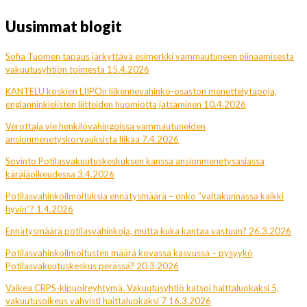
Uusimmat blogit
Sofia Tuomen tapaus järkyttävä esimerkki vammautuneen piinaamisesta
vakuutusyhtiön toimesta 15.4.2026
KANTELU koskien LIIPOn liikennevahinko-osaston menettelytapoja,
englanninkielisten liitteiden huomiotta jättäminen 10.4.2026
Verottaja vie henkilövahingoissa vammautuneiden
ansionmenetyskorvauksista liikaa 7.4.2026
Sovinto Potilasvakuutuskeskuksen kanssa ansionmenetysasiassa
käräjäoikeudessa 3.4.2026
Potilasvahinkoilmoituksia ennätysmäärä – onko ”valtakunnassa kaikki
hyvin”? 1.4.2026
Ennätysmäärä potilasvahinkoja, mutta kuka kantaa vastuun? 26.3.2026
Potilasvahinkoilmoitusten määrä kovassa kasvussa – pysyykö
Potilasvakuutuskeskus perässä? 20.3.2026
Vaikea CRPS-kipuoireyhtymä. Vakuutusyhtiö katsoi haittaluokaksi 5,
vakuutusoikeus vahvisti haittaluokaksi 7 16.3.2026