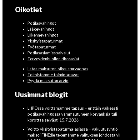
Oikotiet
Potilasvahingot
Lääkevahingot
Liikennevahingot
Yksityistapaturmat
Työtapaturmat
Potilasasiamiespalvelut
Terveydenhuollon rikosasiat
Lataa maksuton oikeusturvaopas
Toimistomme toimintatavat
Pyydä maksuton arvio
Uusimmat blogit
LIIPOssa voittamamme tapaus – erittäin vaikeasti
potilasvahingossa vammautuneen korvauksia tuli
korottaa selvästi 15.7.2026
Voitto yksityistapaturma-asiassa – vakuutusyhtiö
maksoi FINE:lle tekemämme valituksen johdosta yli