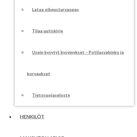
Lataa oikeusturvaopas
Tilaa uutiskirje
Usein kysytyt kysymykset – Potilasvahinko ja
korvaukset
Tietosuojaseloste
HENKILÖT