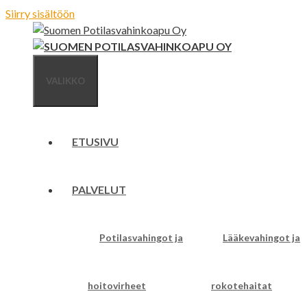
Siirry sisältöön
VALIKKO
ETUSIVU
PALVELUT
Potilasvahingot ja
Lääkevahingot ja
hoitovirheet
rokotehaitat