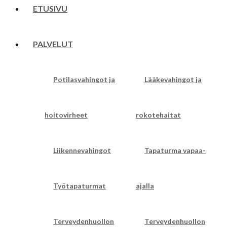
ETUSIVU
PALVELUT
Potilasvahingot ja
Lääkevahingot ja
hoitovirheet
rokotehaitat
Liikennevahingot
Tapaturma vapaa-
Työtapaturmat
ajalla
Terveydenhuollon
Terveydenhuollon