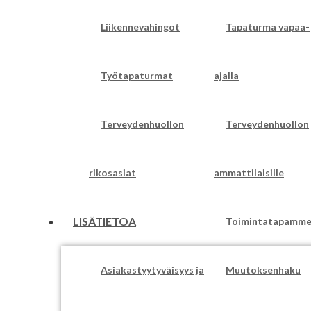
Liikennevahingot
Tapaturma vapaa-
Työtapaturmat
ajalla
Terveydenhuollon
Terveydenhuollon
rikosasiat
ammattilaisille
LISÄTIETOA
Toimintatapamm
Asiakastyytyväisyys ja
Muutoksenhaku