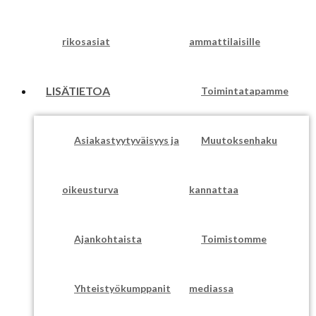
rikosasiat
ammattilaisille
LISÄTIETOA
Toimintatapamme
Asiakastyytyväisyys ja
Muutoksenhaku
oikeusturva
kannattaa
Ajankohtaista
Toimistomme
Yhteistyökumppanit
mediassa