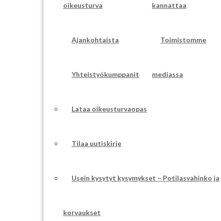
oikeusturva
kannattaa
Ajankohtaista
Toimistomme
Yhteistyökumppanit
mediassa
Lataa oikeusturvaopas
Tilaa uutiskirje
Usein kysytyt kysymykset – Potilasvahinko ja
korvaukset