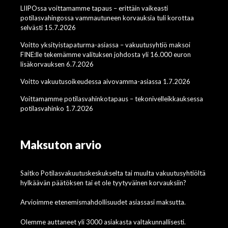
LIIPOssa voittamamme tapaus – erittäin vaikeasti
potilasvahingossa vammautuneen korvauksia tuli korottaa
selvästi 15.7.2026
Voitto yksityistapaturma-asiassa – vakuutusyhtiö maksoi
FINE:lle tekemämme valituksen johdosta yli 16.000 euron
lisäkorvauksen 6.7.2026
Voitto vakuutusoikeudessa aivovamma-asiassa 1.7.2026
Voittamamme potilasvahinkotapaus – tekonivelleikkauksessa
potilasvahinko 1.7.2026
Maksuton arvio
Saitko Potilasvakuutuskeskukselta tai muulta vakuutusyhtiöltä
hylkäävän päätöksen tai et ole tyytyväinen korvauksiin?
Arvioimme etenemismahdollisuudet asiassasi maksutta.
Olemme auttaneet yli 3000 asiakasta valtakunnallisesti.