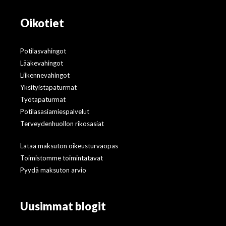
Oikotiet
Potilasvahingot
Lääkevahingot
Liikennevahingot
Yksityistapaturmat
Työtapaturmat
Potilasasiamiespalvelut
Terveydenhuollon rikosasiat
Lataa maksuton oikeusturvaopas
Toimistomme toimintatavat
Pyydä maksuton arvio
Uusimmat blogit