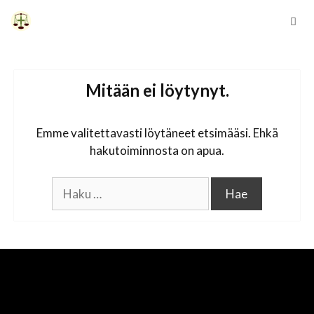
Siirry
sisältöön
Vali
Mitään ei löytynyt.
Emme valitettavasti löytäneet etsimääsi. Ehkä
hakutoiminnosta on apua.
Haku: