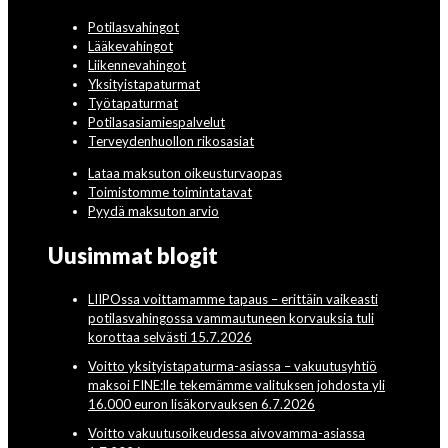
Potilasvahingot
Lääkevahingot
Liikennevahingot
Yksityistapaturmat
Työtapaturmat
Potilasasiamiespalvelut
Terveydenhuollon rikosasiat
Lataa maksuton oikeusturvaopas
Toimistomme toimintatavat
Pyydä maksuton arvio
Uusimmat blogit
LIIPOssa voittamamme tapaus – erittäin vaikeasti
potilasvahingossa vammautuneen korvauksia tuli
korottaa selvästi 15.7.2026
Voitto yksityistapaturma-asiassa – vakuutusyhtiö
maksoi FINE:lle tekemämme valituksen johdosta yli
16.000 euron lisäkorvauksen 6.7.2026
Voitto vakuutusoikeudessa aivovamma-asiassa