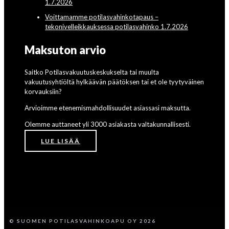
1.7.2026
Voittamamme potilasvahinkotapaus –
tekonivelleikkauksessa potilasvahinko 1.7.2026
Maksuton arvio
Saitko Potilasvakuutuskeskukselta tai muulta
vakuutusyhtiöltä hylkäävän päätöksen tai et ole tyytyväinen
korvauksiin?
Arvioimme etenemismahdollisuudet asiassasi maksutta.
Olemme auttaneet yli 3000 asiakasta valtakunnallisesti.
LUE LISÄÄ
© SUOMEN POTILASVAHINKOAPU OY 2026